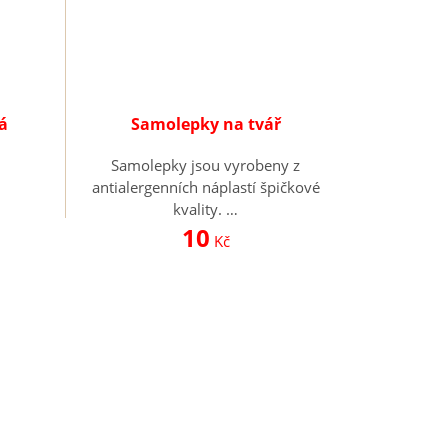
á
Samolepky na tvář
Samolepky jsou vyrobeny z
antialergenních náplastí špičkové
kvality. …
10
Kč