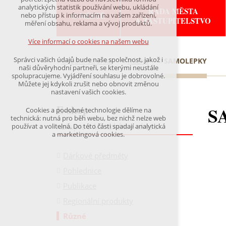
udržení kontextu stránek (session): případná
analytických statistik používání webu, ukládání
RADA MĚSTA
přihlášení, volby jazyka, apod.
O MĚSTĚ
nebo přístup k informacím na vašem zařízení,
A ZASTUPITELSTVO
měření obsahu, reklama a vývoj produktů.
Volitelná cookies
analytická pro anonymizované vyhodnocení
Více informací o cookies na našem webu
návštěvnosti
marketingová cookies (Google)
Správci vašich údajů bude naše společnost, jakož i
Úvodní stránka
Různé
SAMOLEPKY
naši důvěryhodní partneři, se kterými neustále
Více informací o cookies na našem webu
spolupracujeme. Vyjádření souhlasu je dobrovolné.
Můžete jej kdykoli zrušit nebo obnovit změnou
nastavení vašich cookies.
E-shop
S
Přijmout všechny cookies
Cookies a podobné technologie dělíme na
technická: nutná pro běh webu, bez nichž nelze web
nakupte v Městském e-shopu
používat a volitelná. Do této části spadají analytická
Odmítnout vše
a marketingová cookies.
Dárkové předměty
Pohlednice
Publikace
Regionální produkty
Různé