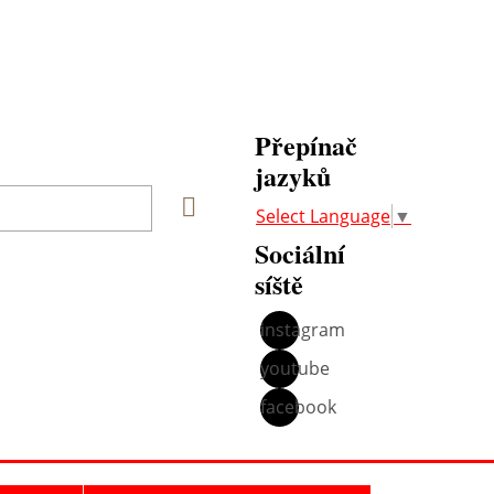
Přepínač
jazyků
Vyhledat
Select Language
▼
Sociální
síště
instagram
youtube
facebook