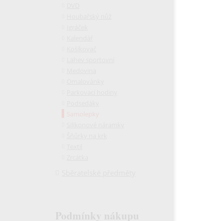
DVD
Houbařský nůž
Igráček
Kalendář
Košíkovač
Lahev sportovní
Medovina
Omalovánky
Parkovací hodiny
Podsedáky
Samolepky
Silikonové náramky
Šňůrky na krk
Textil
Zrcátka
Sběratelské předměty
Podmínky nákupu