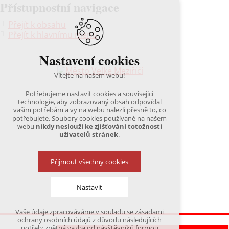
Přístupnostní navigace
Přejít k obsahu
Přejít k hlavnímu menu
Nastavení cookies
Vítejte na našem webu!
Potřebujeme nastavit cookies a související
technologie, aby zobrazovaný obsah odpovídal
vašim potřebám a vy na webu nalezli přesně to, co
potřebujete. Soubory cookies používané na našem
webu
nikdy neslouží ke zjišťování totožnosti
uživatelů stránek
.
Přijmout všechny cookies
Nastavit
Vaše údaje zpracováváme v souladu se zásadami
Technická cookies
ochrany osobních údajů z důvodu následujících
nutná pro provozování webu
potřeb: zpětná vazba od návštěvníků formou