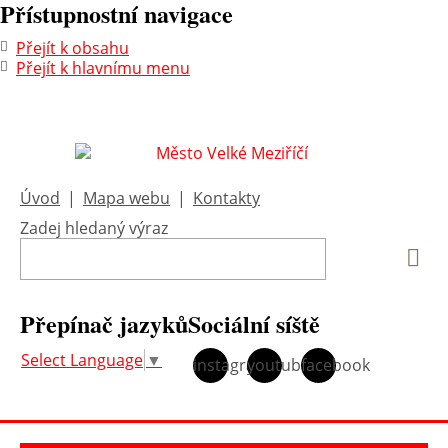
Přístupnostní navigace
Přejít k obsahu
Přejít k hlavnímu menu
Úvod
|
Mapa webu
|
Kontakty
Zadej hledaný výraz
Vyh
Přepínač jazyků
Sociální síště
Select Language
▼
instagram
youtube
facebook