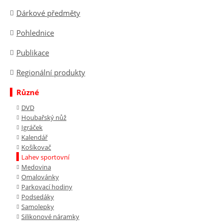
Dárkové předměty
Pohlednice
Publikace
Regionální produkty
Různé
DVD
Houbařský nůž
Igráček
Kalendář
Košíkovač
Lahev sportovní
Medovina
Omalovánky
Parkovací hodiny
Podsedáky
Samolepky
Silikonové náramky