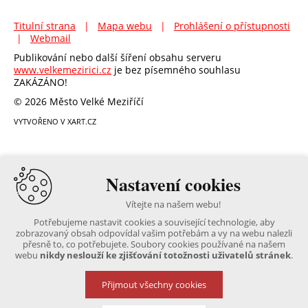
Titulní strana
|
Mapa webu
|
Prohlášení o přístupnosti
|
Webmail
Publikování nebo další šíření obsahu serveru
www.velkemezirici.cz
je bez písemného souhlasu
ZAKÁZÁNO!
© 2026 Město Velké Meziříčí
VYTVOŘENO V XART.CZ
Nastavení cookies
Vítejte na našem webu!
Potřebujeme nastavit cookies a související technologie, aby
zobrazovaný obsah odpovídal vašim potřebám a vy na webu nalezli
přesně to, co potřebujete. Soubory cookies používané na našem
webu
nikdy neslouží ke zjišťování totožnosti uživatelů stránek
.
Přijmout všechny cookies