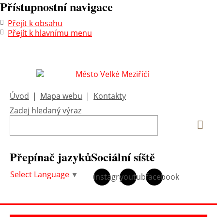
Přístupnostní navigace
Přejít k obsahu
Přejít k hlavnímu menu
Úvod
|
Mapa webu
|
Kontakty
Zadej hledaný výraz
Vyh
Přepínač jazyků
Sociální síště
Select Language
▼
instagram
youtube
facebook