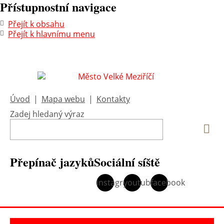
Přístupnostní navigace
Přejít k obsahu
Přejít k hlavnímu menu
Úvod
|
Mapa webu
|
Kontakty
Zadej hledaný výraz
Vyh
Přepínač jazyků
Sociální síště
instagram
youtube
facebook