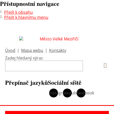
Přístupnostní navigace
Přejít k obsahu
Přejít k hlavnímu menu
Úvod
|
Mapa webu
|
Kontakty
Zadej hledaný výraz
Vyh
Přepínač jazyků
Sociální síště
instagram
youtube
facebook