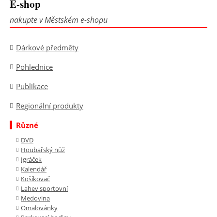
E-shop
nakupte v Městském e-shopu
Dárkové předměty
Pohlednice
Publikace
Regionální produkty
Různé
DVD
Houbařský nůž
Igráček
Kalendář
Košíkovač
Lahev sportovní
Medovina
Omalovánky