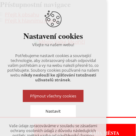
Přístupnostní navigace
Přejít k obsahu
Přejít k hlavnímu menu
Nastavení cookies
Vítejte na našem webu!
Potřebujeme nastavit cookies a související
technologie, aby zobrazovaný obsah odpovídal
vašim potřebám a vy na webu nalezli přesně to, co
potřebujete. Soubory cookies používané na našem
webu
nikdy neslouží ke zjišťování totožnosti
uživatelů stránek
.
Přijmout všechny cookies
Nastavit
Vaše údaje zpracováváme v souladu se zásadami
Technická cookies
ochrany osobních údajů z důvodu následujících
RADA MĚSTA
nutná pro provozování webu
O MĚSTĚ
potřeb: zpětná vazba od návštěvníků formou