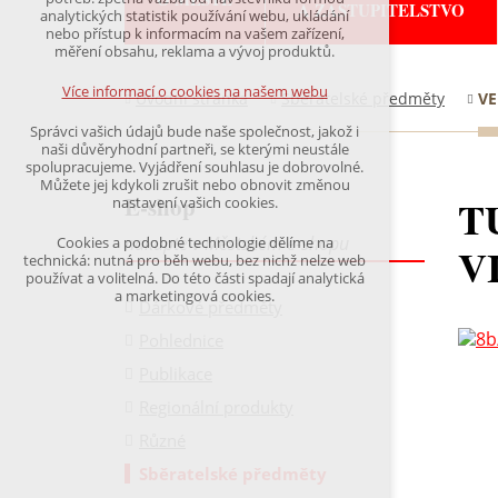
A ZASTUPITELSTVO
udržení kontextu stránek (session): případná
analytických statistik používání webu, ukládání
přihlášení, volby jazyka, apod.
nebo přístup k informacím na vašem zařízení,
měření obsahu, reklama a vývoj produktů.
Volitelná cookies
analytická pro anonymizované vyhodnocení
Více informací o cookies na našem webu
Úvodní stránka
Sběratelské předměty
VE
návštěvnosti
marketingová cookies (Google)
Správci vašich údajů bude naše společnost, jakož i
naši důvěryhodní partneři, se kterými neustále
Více informací o cookies na našem webu
spolupracujeme. Vyjádření souhlasu je dobrovolné.
Můžete jej kdykoli zrušit nebo obnovit změnou
E-shop
T
nastavení vašich cookies.
Přijmout všechny cookies
nakupte v Městském e-shopu
Cookies a podobné technologie dělíme na
V
technická: nutná pro běh webu, bez nichž nelze web
používat a volitelná. Do této části spadají analytická
Odmítnout vše
a marketingová cookies.
Dárkové předměty
Pohlednice
Publikace
Regionální produkty
Různé
Sběratelské předměty