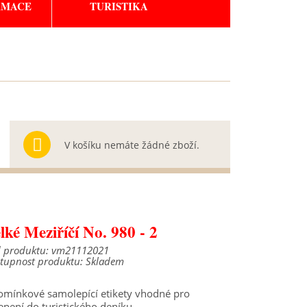
RMACE
TURISTIKA
V košíku nemáte žádné zboží.
lké Meziříčí No. 980 - 2
 produktu: vm21112021
tupnost produktu: Skladem
mínkové samolepící etikety vhodné pro
epení do turistického deníku.