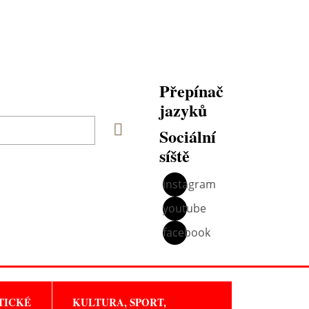
Přepínač
jazyků
Vyhledat
Sociální
síště
instagram
youtube
facebook
TICKÉ
KULTURA, SPORT,