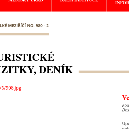
INFO
LKÉ MEZIŘÍČÍ NO. 980 - 2
URISTICKÉ
IZITKY, DENÍK
Ve
Kód
Dos
Upo
nal