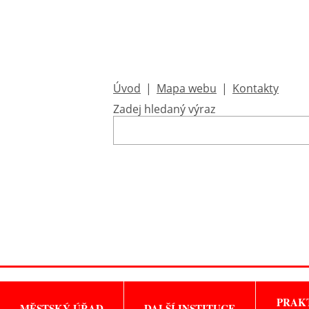
Úvod
|
Mapa webu
|
Kontakty
Zadej hledaný výraz
PRAK
MĚSTSKÝ ÚŘAD
DALŠÍ INSTITUCE