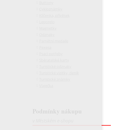
Buttony
Cykloznámky
Klíčenka, přívěsek
Leporelo
Magnetky
Odznaky
Pamětní medaile
Pexesa
Psací potřeby
Sběratelské karty
Turistické odznaky
Turistické vizitky, deník
Turistické známky
Vlaječka
Podmínky nákupu
v Městském e-shopu