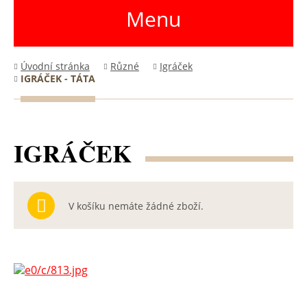
Menu
Úvodní stránka
Různé
Igráček
IGRÁČEK - TÁTA
IGRÁČEK
V košíku nemáte žádné zboží.