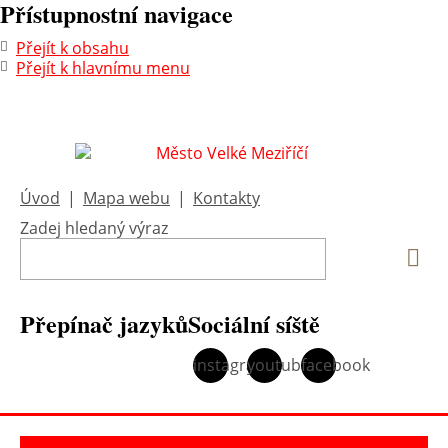
Přístupnostní navigace
Přejít k obsahu
Přejít k hlavnímu menu
Úvod
|
Mapa webu
|
Kontakty
Zadej hledaný výraz
Vyh
Přepínač jazyků
Sociální síště
instagram
youtube
facebook