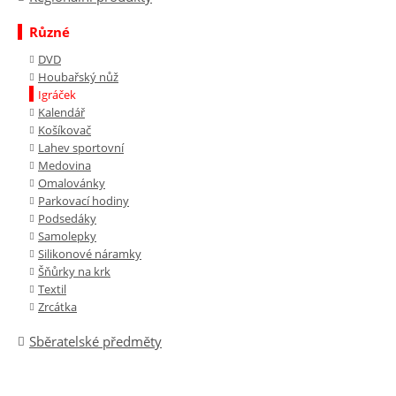
Různé
DVD
Houbařský nůž
Igráček
Kalendář
Košíkovač
Lahev sportovní
Medovina
Omalovánky
Parkovací hodiny
Podsedáky
Samolepky
Silikonové náramky
Šňůrky na krk
Textil
Zrcátka
Sběratelské předměty