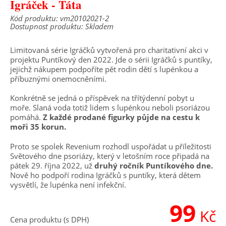
Igráček - Táta
Kód produktu: vm20102021-2
Dostupnost produktu: Skladem
Limitovaná série Igráčků vytvořená pro charitativní akci v
projektu Puntíkový den 2022. Jde o sérii Igráčků s puntíky,
jejichž nákupem podpoříte pět rodin dětí s lupénkou a
příbuznými onemocněními.
Konkrétně se jedná o příspěvek na třítýdenní pobyt u
moře. Slaná voda totiž lidem s lupénkou neboli psoriázou
pomáhá.
Z každé prodané figurky půjde na cestu k
moři 35 korun.
Proto se spolek Revenium rozhodl uspořádat u příležitosti
Světového dne psoriázy, který v letošním roce připadá na
pátek 29. října 2022, už
druhý ročník Puntíkového dne.
Nově ho podpoří rodina Igráčků s puntíky, která dětem
vysvětlí, že lupénka není infekční.
99
Kč
Cena produktu (s DPH)