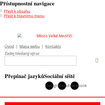
Přístupnostní navigace
Přejít k obsahu
Přejít k hlavnímu menu
Úvod
|
Mapa webu
|
Kontakty
Zadej hledaný výraz
Vyh
Přepínač jazyků
Sociální síště
instagram
youtube
facebook