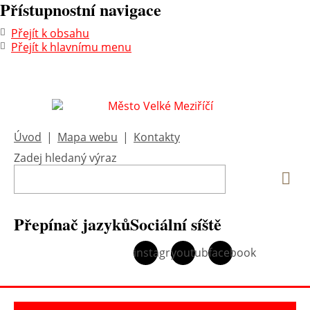
Přístupnostní navigace
Přejít k obsahu
Přejít k hlavnímu menu
Úvod
|
Mapa webu
|
Kontakty
Zadej hledaný výraz
Vyh
Přepínač jazyků
Sociální síště
instagram
youtube
facebook