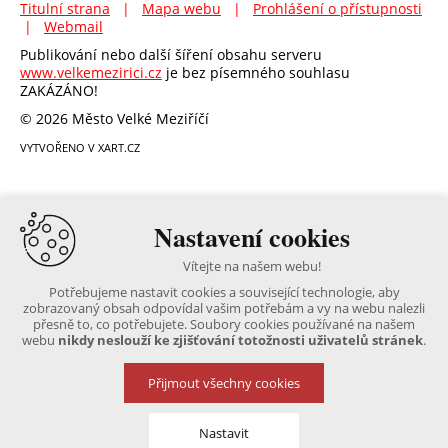
Titulní strana
|
Mapa webu
|
Prohlášení o přístupnosti
|
Webmail
Publikování nebo další šíření obsahu serveru
www.velkemezirici.cz
je bez písemného souhlasu
ZAKÁZÁNO!
© 2026 Město Velké Meziříčí
VYTVOŘENO V XART.CZ
Nastavení cookies
Vítejte na našem webu!
Potřebujeme nastavit cookies a související technologie, aby
zobrazovaný obsah odpovídal vašim potřebám a vy na webu nalezli
přesně to, co potřebujete. Soubory cookies používané na našem
webu
nikdy neslouží ke zjišťování totožnosti uživatelů stránek
.
Přijmout všechny cookies
Nastavit