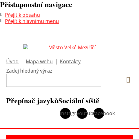
Přístupnostní navigace
Přejít k obsahu
Přejít k hlavnímu menu
Úvod
|
Mapa webu
|
Kontakty
Zadej hledaný výraz
Vyh
Přepínač jazyků
Sociální síště
instagram
youtube
facebook