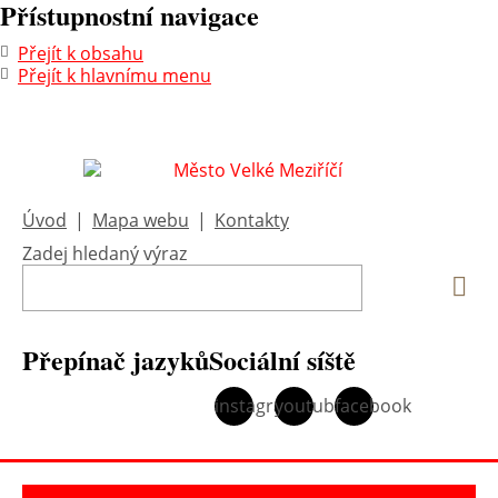
Přístupnostní navigace
Přejít k obsahu
Přejít k hlavnímu menu
Úvod
|
Mapa webu
|
Kontakty
Zadej hledaný výraz
Vyh
Přepínač jazyků
Sociální síště
instagram
youtube
facebook