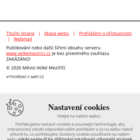
Titulní strana
|
Mapa webu
|
Prohlášení o přístupnosti
|
Webmail
Publikování nebo další šíření obsahu serveru
www.velkemezirici.cz
je bez písemného souhlasu
ZAKÁZÁNO!
© 2026 Město Velké Meziříčí
VYTVOŘENO V XART.CZ
Nastavení cookies
Vítejte na našem webu!
Potřebujeme nastavit cookies a související technologie, aby
zobrazovaný obsah odpovídal vašim potřebám a vy na webu nalezli
přesně to, co potřebujete. Soubory cookies používané na našem
webu
nikdy neslouží ke zjišťování totožnosti uživatelů stránek
.