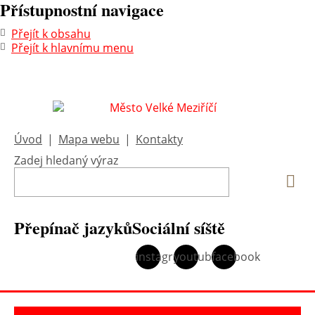
Přístupnostní navigace
Přejít k obsahu
Přejít k hlavnímu menu
Úvod
|
Mapa webu
|
Kontakty
Zadej hledaný výraz
Vyh
Přepínač jazyků
Sociální síště
instagram
youtube
facebook