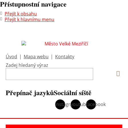
Přístupnostní navigace
Přejít k obsahu
Přejít k hlavnímu menu
Úvod
|
Mapa webu
|
Kontakty
Zadej hledaný výraz
Vyh
Přepínač jazyků
Sociální síště
instagram
youtube
facebook