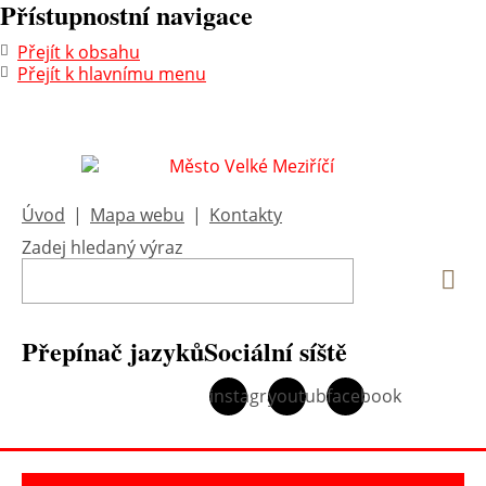
Přístupnostní navigace
Přejít k obsahu
Přejít k hlavnímu menu
Úvod
|
Mapa webu
|
Kontakty
Zadej hledaný výraz
Vyh
Přepínač jazyků
Sociální síště
instagram
youtube
facebook